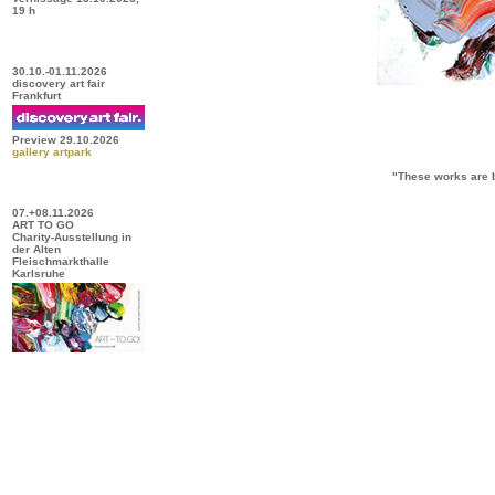
19 h
30.10.-01.11.2026
discovery art fair
Frankfurt
Preview 29.10.2026
gallery artpark
"These works are b
07.+08.11.2026
ART TO GO
Charity-Ausstellung in
der Alten
Fleischmarkthalle
Karlsruhe